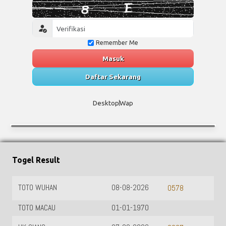
Remember Me
Masuk
Daftar Sekarang
Desktop
Wap
Togel Result
TOTO WUHAN
08-08-2026
0578
TOTO MACAU
01-01-1970