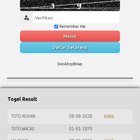
Remember Me
Masuk
Daftar Sekarang
Desktop
Wap
Togel Result
TOTO WUHAN
08-08-2026
6989
TOTO MACAU
01-01-1970