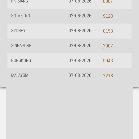
HK SIANG
07-08-2026
8867
SG METRO
07-08-2026
9123
SYDNEY
07-08-2026
0158
SINGAPORE
07-08-2026
7907
HONGKONG
07-08-2026
9943
MALAYSIA
07-08-2026
7218